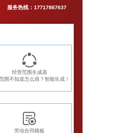
服务热线：17717867637

经营范围生成器
范围不知道怎么填？智能生成！

劳动合同模板