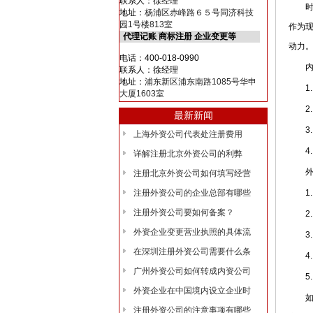
联系人：徐经理
时代
地址：
杨浦区赤峰路６５号同济科技
园1号楼813室
作为
代理记账 商标注册 企业变更等
动力
电话：400-018-0990
内资
联系人：徐经理
地址：
浦东新区浦东南路1085号华申
1. 
大厦1603室
2. 
最新新闻
3.
上海外资公司代表处注册费用
4.
详解注册北京外资公司的利弊
外商
注册北京外资公司如何填写经营
注册外资公司的企业总部有哪些
1. 
注册外资公司要如何备案？
2. 
外资企业变更营业执照的具体流
3. 
在深圳注册外资公司需要什么条
4. 
广州外资公司如何转成内资公司
5.
外资企业在中国境内设立企业时
如果
注册外资公司的注意事项有哪些