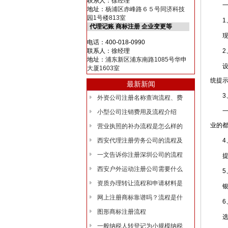
联系人：徐经理
一、
地址：
杨浦区赤峰路６５号同济科技
园1号楼813室
1、
代理记账 商标注册 企业变更等
现在
电话：400-018-0990
联系人：徐经理
2、
地址：
浦东新区浦东南路1085号华申
设立
大厦1603室
统提
最新新闻
3、
外资公司注册名称查询流程、费
一般
小型公司注销费用及流程介绍
业的
营业执照的补办流程是怎么样的
西安代理注册劳务公司的流程及
4、
一文告诉你注册深圳公司的流程
提交
西安户外运动注册公司需要什么
5、
资质办理转让流程和申请材料是
银行
网上注册商标靠谱吗？流程是什
6、
图形商标注册流程
选择
一般纳税人转登记为小规模纳税