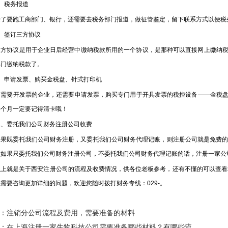
税务报道
要跑工商部门、银行，还需要去税务部门报道，做征管鉴定，留下联系方式以便税
签订三方协议
协议是用于企业日后经营中缴纳税款所用的一个协议，是那种可以直接网上缴纳税
部门缴纳税款了。
申请发票、购买金税盘、针式打印机
要开发票的企业，还需要申请发票，购买专门用于开具发票的税控设备——金税盘
每个月一定要记得清卡哦！
委托我们公司财务注册公司收费
既委托我们公司财务注册，又委托我们公司财务代理记账，则注册公司就是免费的，代理
；如果只委托我们公司财务注册公司，不委托我们公司财务代理记账的话，注册一家公司
就是关于西安注册公司的流程及收费情况，供各位老板参考，还有不懂的可以查看本
需要咨询更加详细的问题，欢迎您随时拨打财务专线：029-。
：
注销分公司流程及费用，需要准备的材料
：
在上海注册一家生物科技公司需要准备哪些材料？有哪些流