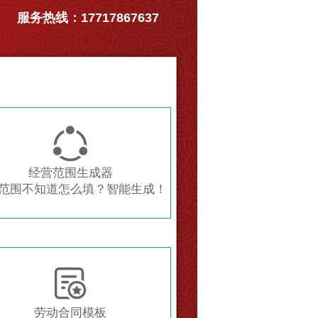
服务热线：17717867637

经营范围生成器
范围不知道怎么填？智能生成！

劳动合同模板