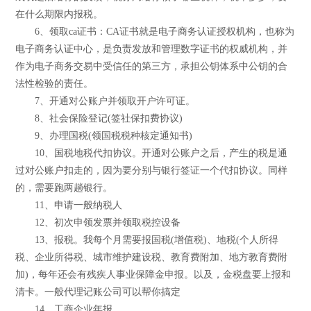
在什么期限内报税。
6、领取ca证书：CA证书就是电子商务认证授权机构，也称为
电子商务认证中心，是负责发放和管理数字证书的权威机构，并
作为电子商务交易中受信任的第三方，承担公钥体系中公钥的合
法性检验的责任。
7、开通对公账户并领取开户许可证。
8、社会保险登记(签社保扣费协议)
9、办理国税(领国税税种核定通知书)
10、国税地税代扣协议。开通对公账户之后，产生的税是通
过对公账户扣走的，因为要分别与银行签证一个代扣协议。同样
的，需要跑两趟银行。
11、申请一般纳税人
12、初次申领发票并领取税控设备
13、报税。我每个月需要报国税(增值税)、地税(个人所得
税、企业所得税、城市维护建设税、教育费附加、地方教育费附
加)，每年还会有残疾人事业保障金申报。以及，金税盘要上报和
清卡。一般代理记账公司可以帮你搞定
14、工商企业年报